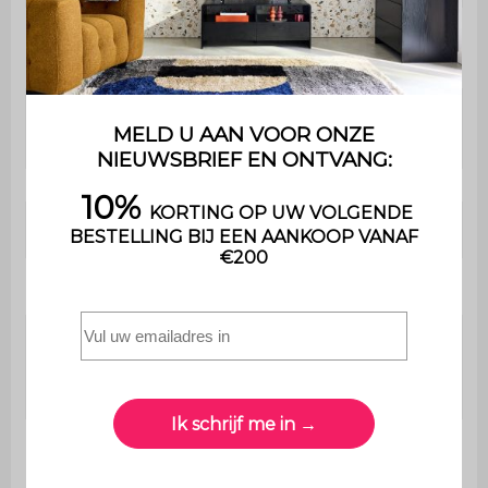
Dichtheid
Polyurethaanschuim (25 kg/m3)
rugschuim
Vulling kleine
Polyurethaanschuim (16 kg/m3)
kussens
Zitcomfort
Soepel
Slaapbank
Nee
Maximaal
ondersteund
110 kg per plaats
gewicht
Uitsluitend voor
Gebruik
huishoudelijk gebruik