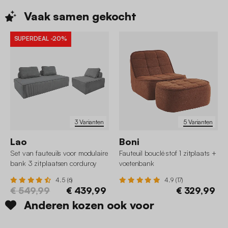
Vaak samen
gekocht
SUPERDEAL
-20%
3 Varianten
5 Varianten
Lao
Boni
Set van fauteuils voor modulaire
Fauteuil bouclé stof 1 zitplaats +
bank 3 zitplaatsen corduroy
voetenbank
4.5 (6)
4.9 (17)
€ 549,99
€ 439,99
€ 329,99
Anderen kozen ook voor