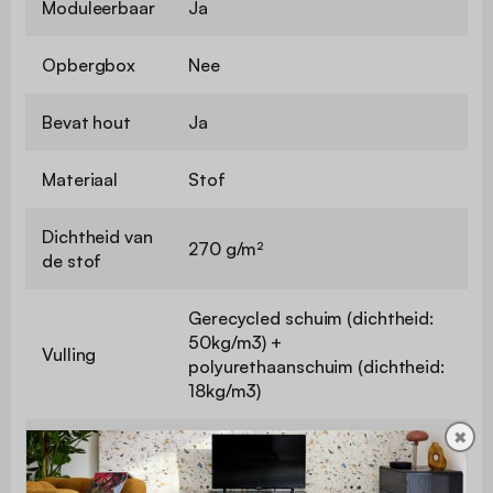
Moduleerbaar
Ja
Opbergbox
Nee
Bevat hout
Ja
Materiaal
Stof
Dichtheid van
270 g/m²
de stof
Gerecycled schuim (dichtheid:
50kg/m3) +
Vulling
polyurethaanschuim (dichtheid:
18kg/m3)
✖
Dichtheid
Polyurethaanschuim (29kg/m3)
zitschuim