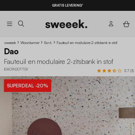
10% KORTING
OP DE
AANBIEDINGEN*
GRATIS LEVERING*
MET DE CODE
SUMMER10
sweeek
Woonkamer
Bank
Fauteuil en modulaire 2-zitsbank in stof
Dao
Fauteuil en modulaire 2-zitsbank in stof
IDAO1N2OTTGY
3.7 (3)
SUPERDEAL
-20%