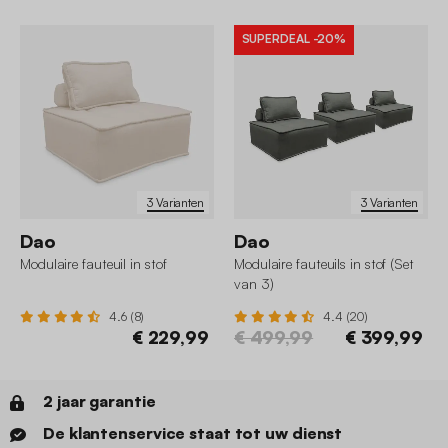
SUPERDEAL
-20%
3 Varianten
3 Varianten
Dao
Dao
Modulaire fauteuil in stof
Modulaire fauteuils in stof (Set
van 3)
4.6 (8)
4.4 (20)
€ 229,99
€ 499,99
€ 399,99
2 jaar garantie
De klantenservice staat tot uw dienst