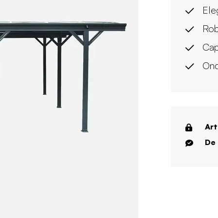
Ele
Rob
Capa
Ond
Art
De 