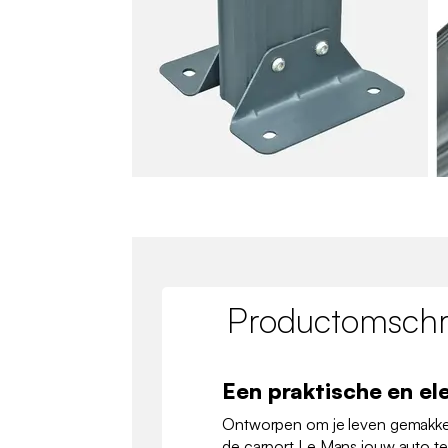
Productomschri
Een praktische en el
Ontworpen om je leven gemakkel
de carport Le Mans jouw auto t