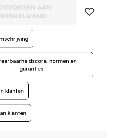
OEVOEGEN AAN
WINKELMAND
mschrijving
reerbaarheidscore, normen en
garanties
n klanten
an klanten