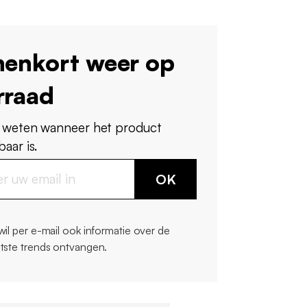
nenkort weer op
rraad
 weten wanneer het product
aar is.
OK
 wil per e-mail ook informatie over de
atste trends ontvangen.