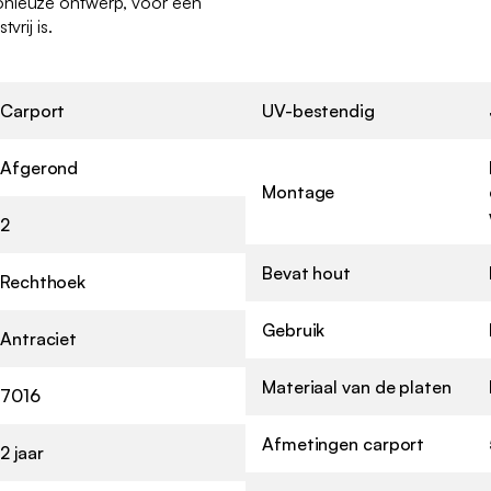
onieuze ontwerp, voor een
vrij is.
Carport
UV-bestendig
Afgerond
Montage
2
Bevat hout
Rechthoek
Gebruik
Antraciet
Materiaal van de platen
7016
Afmetingen carport
2 jaar