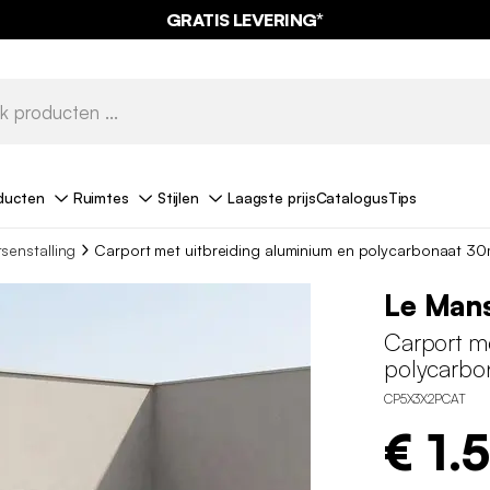
GRATIS LEVERING*
ducten
Ruimtes
Stijlen
Laagste prijs
Catalogus
Tips
tsenstalling
Carport met uitbreiding aluminium en polycarbonaat 30
Le Man
Carport m
polycarbo
CP5X3X2PCAT
€ 1.