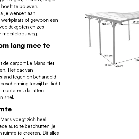
e hoeft te bouwen.
 al je wensen aan:
e werkplaats of gewoon een
twee dakgoten en zes
r moeiteloos weg.
om lang mee te
st de carport Le Mans niet
een. Het dak van
stand tegen en behandeld
 bescherming terwijl het licht
e monteren: de latten
en snel.
imte
e Mans voegt zich heel
eede auto te beschutten, je
 ruimte te creëren. Dit alles