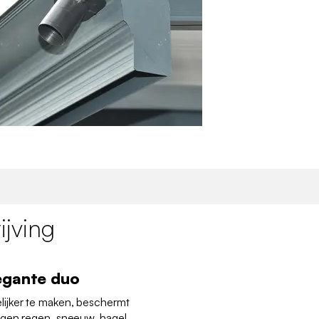
jving
egante duo
ijker te maken, beschermt
egen regen, sneeuw, hagel