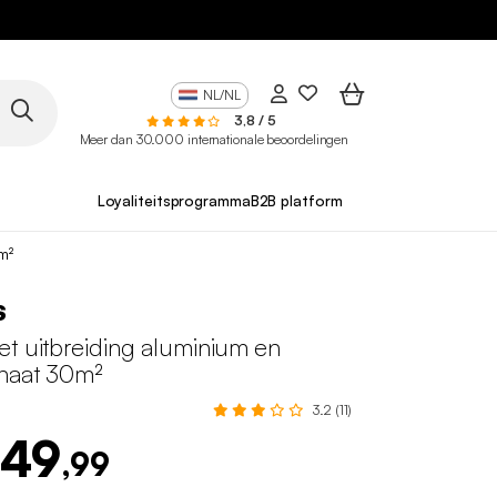
NL/NL
3,8 / 5
Meer dan 30.000 internationale beoordelingen
Loyaliteitsprogramma
B2B platform
m²
s
et uitbreiding aluminium en
naat 30m²
3.2 (11)
549
,99