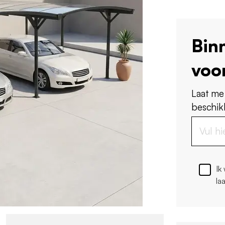
Bin
voo
Laat me
beschikb
Ik
la