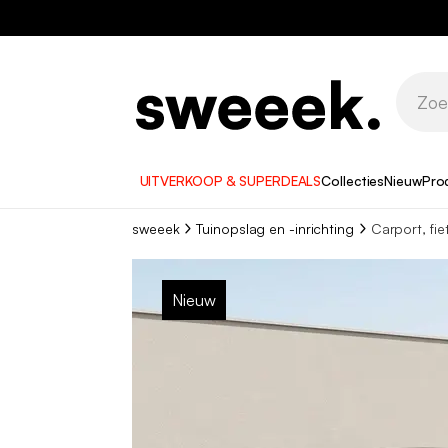
UITVERKOOP & SUPERDEALS
Collecties
Nieuw
Pro
sweeek
Tuinopslag en -inrichting
Carport, fie
Nieuw