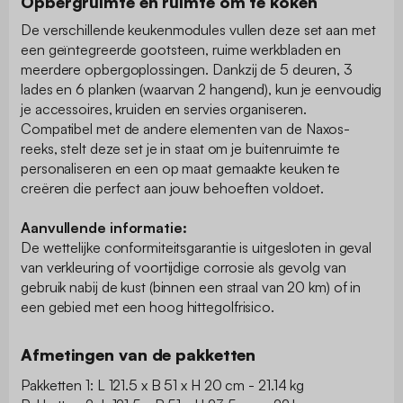
Opbergruimte en ruimte om te koken
De verschillende keukenmodules vullen deze set aan met
een geïntegreerde gootsteen, ruime werkbladen en
meerdere opbergoplossingen. Dankzij de 5 deuren, 3
lades en 6 planken (waarvan 2 hangend), kun je eenvoudig
je accessoires, kruiden en servies organiseren.
Compatibel met de andere elementen van de Naxos-
reeks, stelt deze set je in staat om je buitenruimte te
personaliseren en een op maat gemaakte keuken te
creëren die perfect aan jouw behoeften voldoet.
Aanvullende informatie:
De wettelijke conformiteitsgarantie is uitgesloten in geval
van verkleuring of voortijdige corrosie als gevolg van
gebruik nabij de kust (binnen een straal van 20 km) of in
een gebied met een hoog hittegolfrisico.
Afmetingen van de pakketten
Pakketten 1: L 121.5 x B 51 x H 20 cm - 21.14 kg