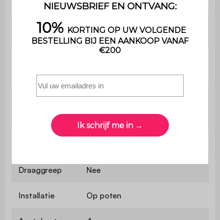
Aanvullende
Compatibel met de modules
informatie
van de Naxos reeks
3 deuren / L 37 x B 69,5 cm (x2)
Voorzijde kast
/ L 27 x B 56 cm (x1)
Nee / 2 onderste planken: L
Verstelbare
39,5 x B 48,5 x H 70 cm / L 59,5
plank
x B 48,5 x H 56,5 cm
Zijplank
Nee
Draaggreep
Nee
Installatie
Op poten