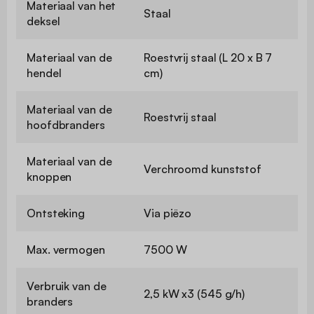
Materiaal van het
Staal
deksel
Materiaal van de
Roestvrij staal (L 20 x B 7
hendel
cm)
Materiaal van de
Roestvrij staal
hoofdbranders
Materiaal van de
Verchroomd kunststof
knoppen
Ontsteking
Via piëzo
Max. vermogen
7500 W
Verbruik van de
2,5 kW x3 (545 g/h)
branders