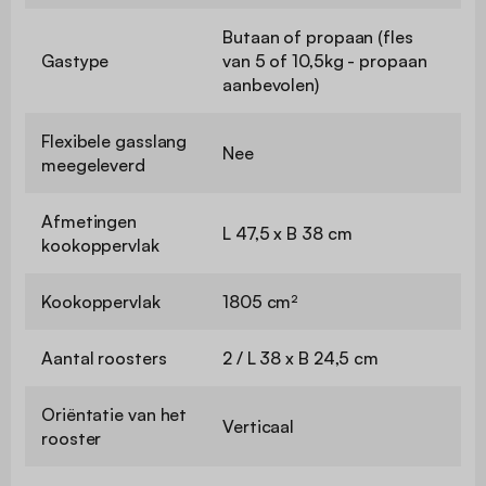
Butaan of propaan (fles
Gastype
van 5 of 10,5kg - propaan
aanbevolen)
Flexibele gasslang
Nee
meegeleverd
Afmetingen
L 47,5 x B 38 cm
kookoppervlak
Kookoppervlak
1805 cm²
Aantal roosters
2 / L 38 x B 24,5 cm
Oriëntatie van het
Verticaal
rooster