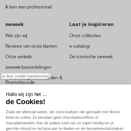
Ik ben een professional
sweeek
Laat je inspireren
Wie zijn wij
Onze collecties
Reviews van onze klanten
e-catalogi
Onze winkels
De iconische sweeek
sweeek beoordelingen
Ga door zonder toestemming
*Aanbiedingsvoorwaarden &
Promotiecode
Hallo wij zijn het ...
de Cookies!
Zoals we allemaal weten, zijn onze koekjes niet gemaakt met bloem,
boter en suiker. Ze bevatten geen chocoladeschilfers of
Algemene verkoopsvoorwaarden
macadamianoten. Aan de andere kant zijn ze super handig om je
AV loyaliteitsprogramma
gerichte inhoud en reclame aan te bieden en om bezoekersstatistieken
Beleid persoonsgegevens