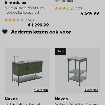
roestvrij staal
5 modules
Buitenkeuken 6 modules incl.
3 (33)
houtskoolbarbecue staal
€ 549,99
3.5 (17)
€ 1.299,99
Anderen kozen ook voor
Nieuw
4 Varianten
4 Varianten
Naxos
Naxos
Module buitenkeuken met
Module buitenkeuken 2 planken