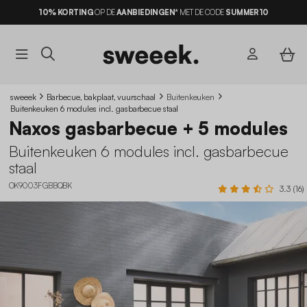
10% KORTING
OP DE
AANBIEDINGEN*
MET DE CODE
SUMMER10
sweeek
Barbecue, bakplaat, vuurschaal
Buitenkeuken
Buitenkeuken 6 modules incl. gasbarbecue staal
Naxos gasbarbecue + 5 modules
Buitenkeuken 6 modules incl. gasbarbecue
staal
OK9003FGBBQBK
3.3 (16)