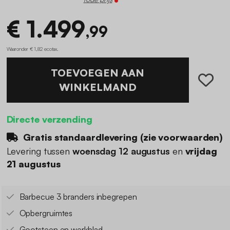
€ 1.499
,99
Waaronder € 1,82 ecotax
.
TOEVOEGEN AAN
WINKELMAND
Directe verzending
Gratis standaardlevering (
zie voorwaarden
)
Levering tussen
woensdag 12 augustus
en
vrijdag
21 augustus
Barbecue 3 branders inbegrepen
Opbergruimtes
Gootsteen en werkblad