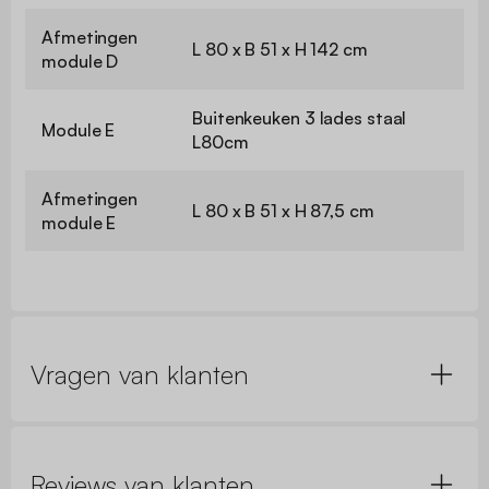
Afmetingen
L 80 x B 51 x H 142 cm
module D
Buitenkeuken 3 lades staal
Module E
L80cm
Afmetingen
L 80 x B 51 x H 87,5 cm
module E
Vragen van klanten
Reviews van klanten