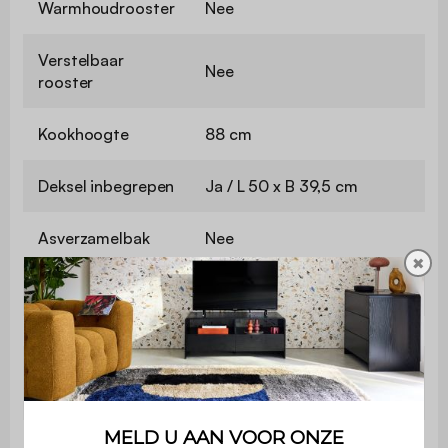
Warmhoudrooster
Nee
Verstelbaar
Nee
rooster
Kookhoogte
88 cm
Deksel inbegrepen
Ja / L 50 x B 39,5 cm
Asverzamelbak
Nee
✖
Vetafscheider
Ja, afneembaar
Geïntegreerde
Ja
thermometer
Flesopener
Nee