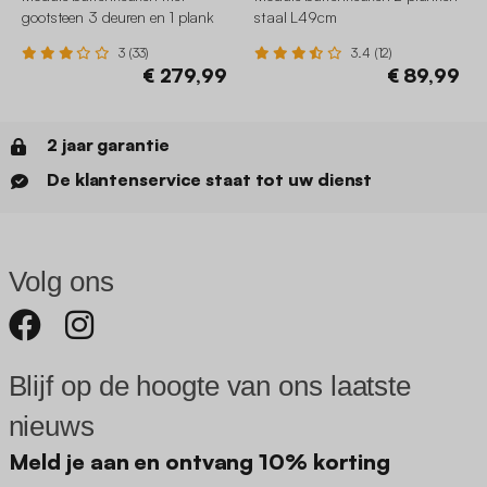
gootsteen 3 deuren en 1 plank
staal L49cm
staal L120cm
3 (33)
3.4 (12)
€ 279,99
€ 89,99
2 jaar garantie
De klantenservice staat tot uw dienst
Volg ons
Blijf op de hoogte van ons laatste
nieuws
Meld je aan en ontvang 10% korting