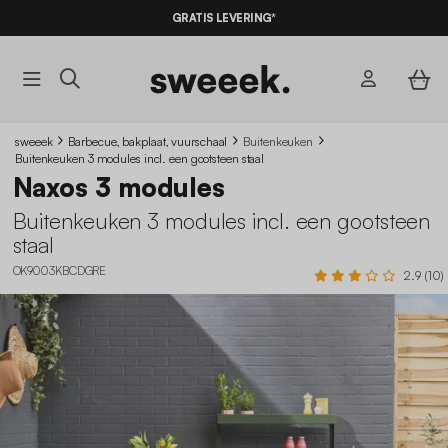
10% KORTING
OP DE
AANBIEDINGEN*
GRATIS LEVERING*
MET DE CODE
SUMMER10
sweeek
Barbecue, bakplaat, vuurschaal
Buitenkeuken
Buitenkeuken 3 modules incl. een gootsteen staal
Naxos 3 modules
Buitenkeuken 3 modules incl. een gootsteen
staal
OK9003KBCDGRE
2.9 (10)