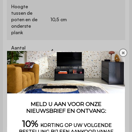
Hoogte
tussen de
poten en de
10,5 cm
onderste
plank
Aantal
4
✖
pakketten
Gebruik
Buiten
Collectie
Naxos
Het product wordt in een kit
geleverd , de bijgesloten
Montage
handleiding zal je begeleiden
voor de montage.