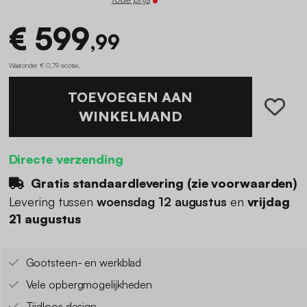
€ 599
,99
Waaronder € 0,79 ecotax
.
TOEVOEGEN AAN
WINKELMAND
Directe verzending
Gratis standaardlevering (
zie voorwaarden
)
Levering tussen
woensdag 12 augustus
en
vrijdag
21 augustus
Gootsteen- en werkblad
Vele opbergmogelijkheden
Tijdloos design