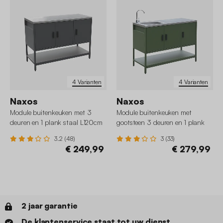
4 Varianten
4 Varianten
Naxos
Naxos
Module buitenkeuken met 3
Module buitenkeuken met
deuren en 1 plank staal L120cm
gootsteen 3 deuren en 1 plank
staal L120cm
3.2 (48)
3 (33)
€ 249,99
€ 279,99
2 jaar garantie
De klantenservice staat tot uw dienst