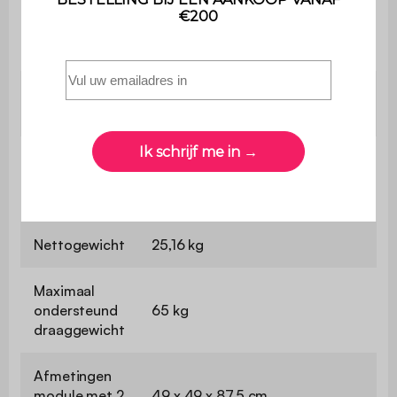
Materiaal
werkblad en
Roestvrij staal
gootsteen
Aantal poten
4 (niet verwijderbaar en niet
per module
verstelbaar)
Afmetingen
module met
120 x 51 x 112,5 cm
gootsteen
Nettogewicht
25,16 kg
Maximaal
ondersteund
65 kg
draaggewicht
Afmetingen
module met 2
49 x 49 x 87,5 cm