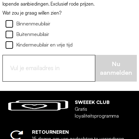
lopende aanbiedingen. Exclusief rode prijzen.
Wat zou je graag willen zien?
Binnenmeubilair
Buitenmeubilair
Kindermeubilair en vrije tijd
Nu
aanmelden
SWEEEK CLUB
Gratis
loyaliteitsprogramma
RETOURNEREN
15 dagen om van gedachten te veranderen