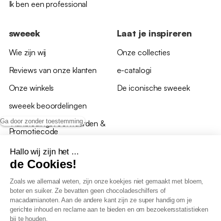
Ik ben een professional
sweeek
Laat je inspireren
Wie zijn wij
Onze collecties
Reviews van onze klanten
e-catalogi
Onze winkels
De iconische sweeek
sweeek beoordelingen
Ga door zonder toestemming
*Aanbiedingsvoorwaarden &
Promotiecode
Hallo wij zijn het ...
de Cookies!
Zoals we allemaal weten, zijn onze koekjes niet gemaakt met bloem,
boter en suiker. Ze bevatten geen chocoladeschilfers of
Algemene verkoopsvoorwaarden
macadamianoten. Aan de andere kant zijn ze super handig om je
AV loyaliteitsprogramma
gerichte inhoud en reclame aan te bieden en om bezoekersstatistieken
Beleid persoonsgegevens
bij te houden.