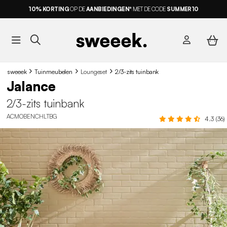
10% KORTING
OP DE
AANBIEDINGEN*
MET DE CODE
SUMMER10
sweeek
Tuinmeubelen
Loungeset
2/3-zits tuinbank
Jalance
2/3-zits tuinbank
ACMOBENCHLTBG
4.3 (36)