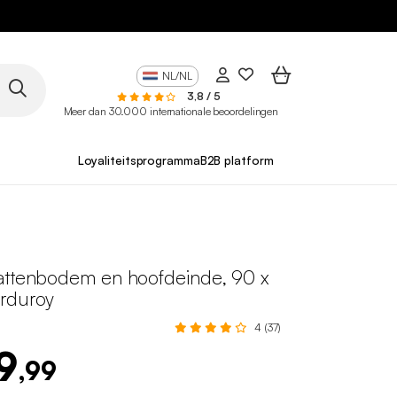
NL/NL
3,8 / 5
Meer dan 30.000 internationale beoordelingen
Loyaliteitsprogramma
B2B platform
attenbodem en hoofdeinde, 90 x
rduroy
4 (37)
9
,99