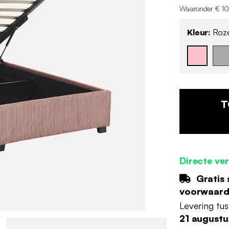
Waaronder € 10
Kleur:
Roz
T
Directe ve
Gratis 
voorwaar
Levering tu
21 augustu