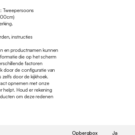
en: Tweepersoons
x200cm)
erking.
den, instructies
ren en productnamen kunnen
 informatie die op het scherm
rschillende factoren
k door de configuratie van
 zelfs door de kijkhoek.
ntact opnemen met onze
er helpt. Houd er rekening
roducten om deze redenen
Opbergbox
Ja