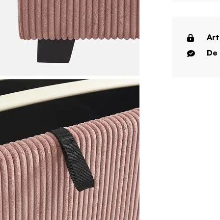
Art
De 