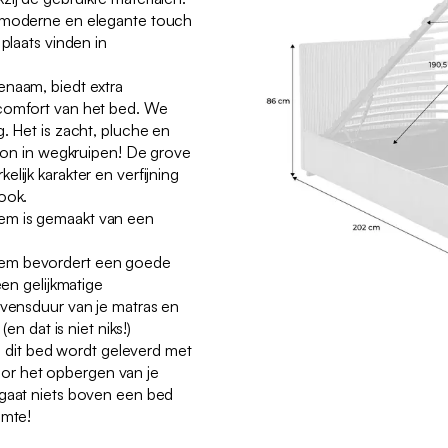
n moderne en elegante touch
 plaats vinden in
enaam, biedt extra
comfort van het bed. We
. Het is zacht, pluche en
woon in wegkruipen! De grove
lijk karakter en verfijning
ook.
em is gemaakt van een
em bevordert een goede
een gelijkmatige
evensduur van je matras en
(en dat is niet niks!)
t, dit bed wordt geleverd met
r het opbergen van je
 gaat niets boven een bed
imte!