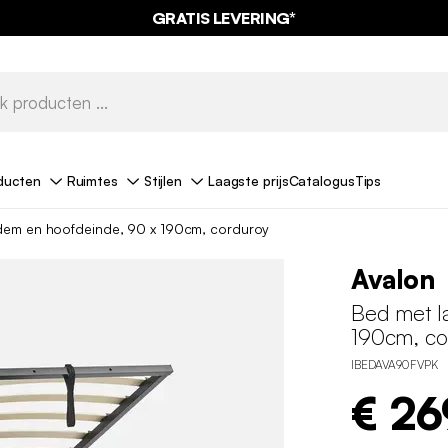
GRATIS LEVERING*
ducten
Ruimtes
Stijlen
Laagste prijs
Catalogus
Tips
dem en hoofdeinde, 90 x 190cm, corduroy
Avalon
Bed met l
190cm, co
IBEDAVA90FVPK
€ 26