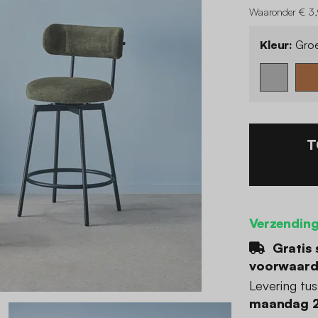
Waaronder € 3,
Kleur:
Gro
T
Verzending
Gratis 
voorwaar
Levering tu
maandag 2