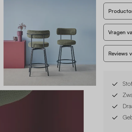
Producto
Vragen va
Reviews v
Sto
Zwa
Draa
Geb