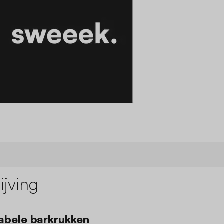
jving
abele barkrukken