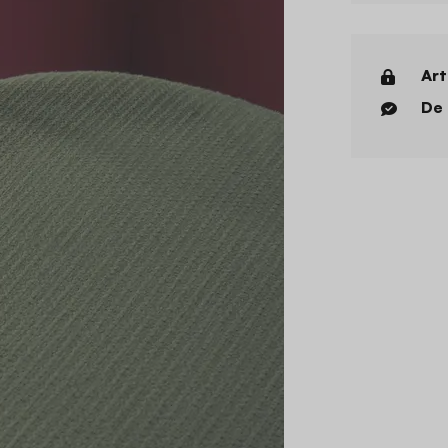
Art
De 