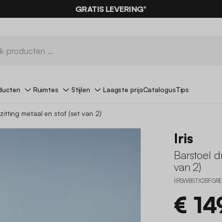
GRATIS LEVERING*
ducten
Ruimtes
Stijlen
Laagste prijs
Catalogus
Tips
zitting metaal en stof (set van 2)
Iris
Barstoel dr
van 2)
IIRSWBSTX2BFGR
€ 14