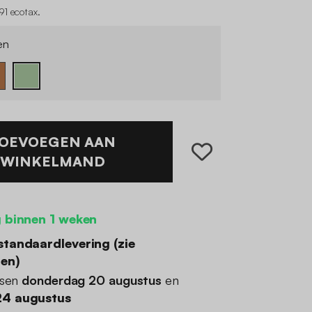
91 ecotax
.
en
OEVOEGEN AAN
WINKELMAND
 binnen 1 weken
standaardlevering (
zie
den
)
ssen
donderdag 20 augustus
en
4 augustus