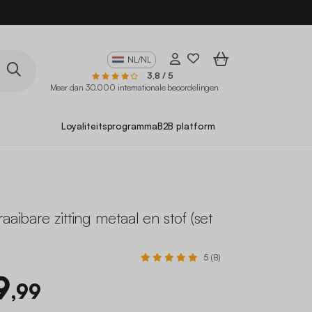
NL/NL
3,8 / 5
Meer dan 30.000 internationale beoordelingen
Loyaliteitsprogramma
B2B platform
aaibare zitting metaal en stof (set
E
5 (8)
9
,99