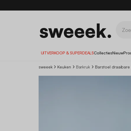
UITVERKOOP & SUPERDEALS
Collecties
Nieuw
Pro
sweeek
Keuken
Barkruk
Barstoel draaibare 