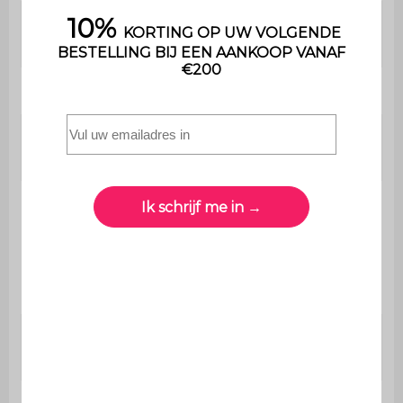
Materiaal van
Hout en multiplex
de structuur
Onderstel
Rubberhout
Dichtheid van
230 g/m²
de stof
Gerecycled schuim (dichtheid:
50kg/m3) +
Vulling
polyurethaanschuim (dichtheid:
18kg/m3)
Dichtheid
60kg/m3 en 26kg/m3
zitschuim