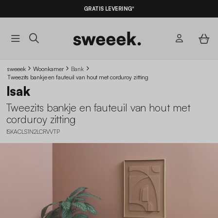
GRATIS LEVERING*
sweeek
Woonkamer
Bank
Tweezits bankje en fauteuil van hout met corduroy zitting
Isak
Tweezits bankje en fauteuil van hout met
corduroy zitting
ISKACLS1N2LCRVVTP