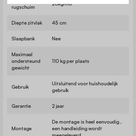
Dichtheid
20kg/m3
rugschuim
Diepte zitvlak
45 cm
Slaapbank
Nee
Maximaal
ondersteund
110 kg per plaats
gewicht
Uitsluitend voor huishoudelijk
Gebruik
gebruik
Garantie
2 jaar
De montage is heel eenvoudig ,
Montage
een handleiding wordt
meegeleverd