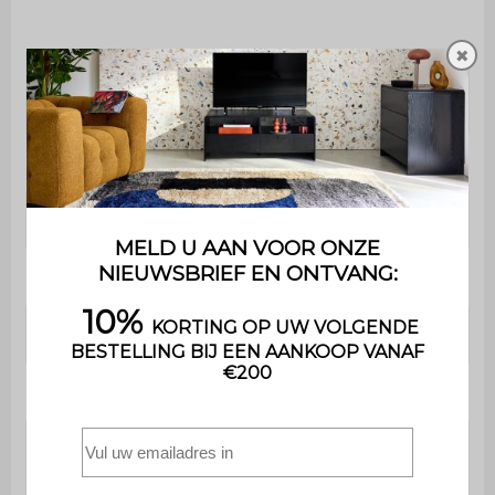
✖
Dichtheid
Polyurethaanschuim
armleuning
(dichtheid: 22 kg/m3)
Diepte
99 cm
Diepte zitvlak
66 cm
Armleuningbreedte
25 cm
Zitcomfort
Evenwichtig
Slaapbank
Nee
Maximaal
ondersteund
110 kg per plaats