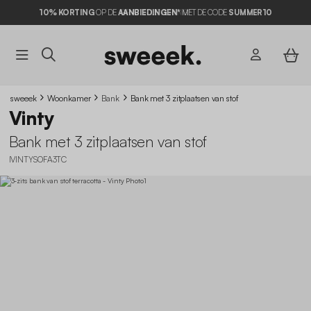
10% KORTING
OP DE
AANBIEDINGEN*
MET DE CODE
SUMMER10
sweeek
Woonkamer
Bank
Bank met 3 zitplaatsen van stof
Vinty
Bank met 3 zitplaatsen van stof
IVINTYSOFA3TC