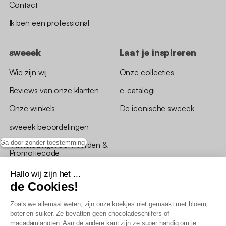
Contact
Ik ben een professional
sweeek
Laat je inspireren
Wie zijn wij
Onze collecties
Reviews van onze klanten
e-catalogi
Onze winkels
De iconische sweeek
sweeek beoordelingen
Ga door zonder toestemming
*Aanbiedingsvoorwaarden &
Promotiecode
Hallo wij zijn het ...
de Cookies!
Zoals we allemaal weten, zijn onze koekjes niet gemaakt met bloem,
boter en suiker. Ze bevatten geen chocoladeschilfers of
Algemene verkoopsvoorwaarden
macadamianoten. Aan de andere kant zijn ze super handig om je
AV loyaliteitsprogramma