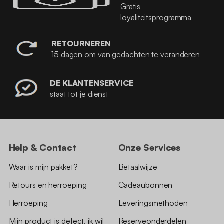
Gratis
loyaliteitsprogramma
RETOURNEREN
15 dagen om van gedachten te veranderen
DE KLANTENSERVICE
staat tot je dienst
Help & Contact
Onze Services
Waar is mijn pakket?
Betaalwijze
Retours en herroeping
Cadeaubonnen
Herroeping
Leveringsmethoden
Mijn product is defect, ik wil
Reserveonderdelen