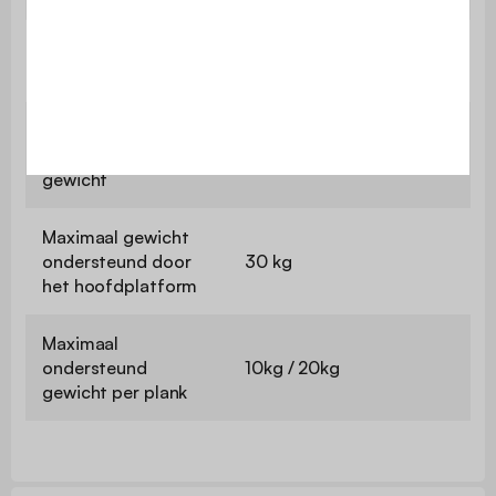
Hoogte tussen
33,75cm
planken
Max. totaal
ondersteund
180 kg
gewicht
Maximaal gewicht
ondersteund door
30 kg
het hoofdplatform
Maximaal
ondersteund
10kg / 20kg
gewicht per plank