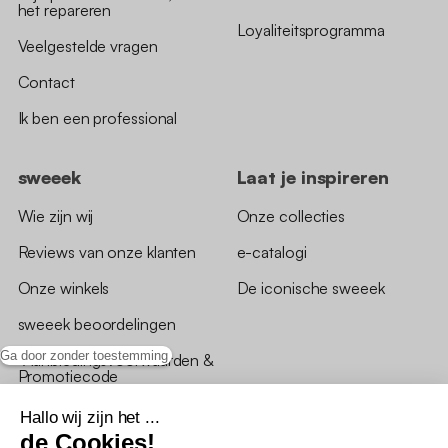
het repareren
Loyaliteitsprogramma
Veelgestelde vragen
Contact
Ik ben een professional
sweeek
Laat je inspireren
Wie zijn wij
Onze collecties
Reviews van onze klanten
e-catalogi
Onze winkels
De iconische sweeek
sweeek beoordelingen
Ga door zonder toestemming
*Aanbiedingsvoorwaarden &
Promotiecode
Hallo wij zijn het ...
de Cookies!