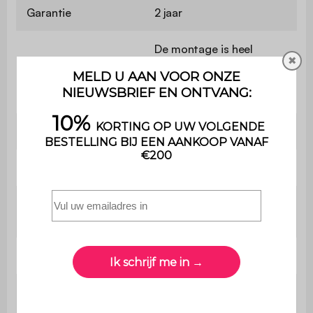
Garantie
2 jaar
De montage is heel
✖
eenvoudig , een
Montage
handleiding wordt
meegeleverd
Aantal niveaus
5
Aantal vakken
10
Afmetingen
111,2 x 39 x 190cm
boekenkast
Dikte paneel
3,5 cm
33,75 x 39 cm (x5) /
Afmetingen vakken
66,95 x 39cm (x5)