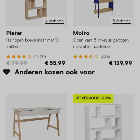
4 Varianten
5 Varianten
Pieter
Molto
Half open boekenkast met 10
Open kast 5 niveaus gebogen
vakken
metaal en houtdecor
4.1 (47)
3.3 (6)
€ 79,99
€ 55,99
€ 129,99
Anderen kozen ook voor
UITVERKOOP
-20%