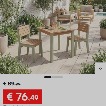
€ 89
,99
€ 76
,49