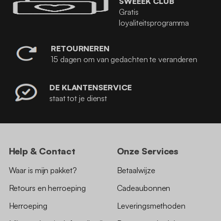
SWEEEK CLUB
Gratis
loyaliteitsprogramma
RETOURNEREN
15 dagen om van gedachten te veranderen
DE KLANTENSERVICE
staat tot je dienst
Help & Contact
Onze Services
Waar is mijn pakket?
Betaalwijze
Retours en herroeping
Cadeaubonnen
Herroeping
Leveringsmethoden