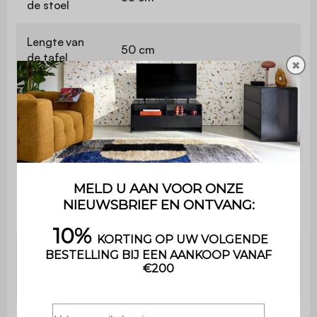
de stoel
Lengte van
50 cm
de tafel
✖
Hoogte van
50 cm
de tafel
Bevat hout
Ja
Maximaal
ondersteund
40 kg
gewicht
De montage is heel eenvoudig ,
Montage
een handleiding wordt
meegeleverd