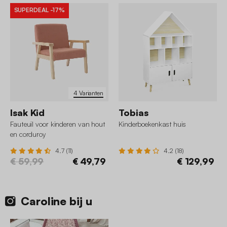
SUPERDEAL
-17%
4 Varianten
Isak Kid
Tobias
Fauteuil voor kinderen van hout
Kinderboekenkast huis
en corduroy
4.7 (11)
4.2 (18)
€ 59,99
€ 49,79
€ 129,99
Caroline bij u