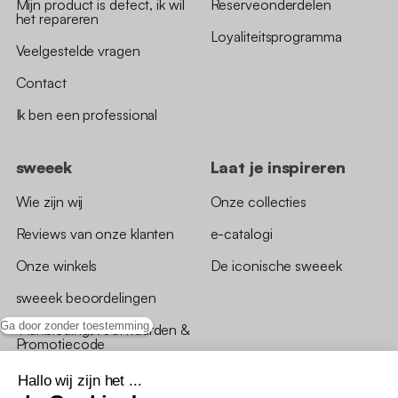
Mijn product is defect, ik wil
Reserveonderdelen
het repareren
Loyaliteitsprogramma
Veelgestelde vragen
Contact
Ik ben een professional
sweeek
Laat je inspireren
Wie zijn wij
Onze collecties
Reviews van onze klanten
e-catalogi
Onze winkels
De iconische sweeek
sweeek beoordelingen
Ga door zonder toestemming
*Aanbiedingsvoorwaarden &
Promotiecode
Hallo wij zijn het ...