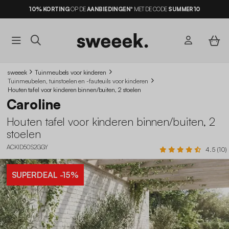
10% KORTING
OP DE
AANBIEDINGEN*
MET DE CODE
SUMMER10
sweeek
Tuinmeubels voor kinderen
Tuinmeubelen, tuinstoelen en -fauteuils voor kinderen
Houten tafel voor kinderen binnen/buiten, 2 stoelen
Caroline
Houten tafel voor kinderen binnen/buiten, 2
stoelen
ACKID50S2GGY
4.5 (10)
SUPERDEAL
-15%