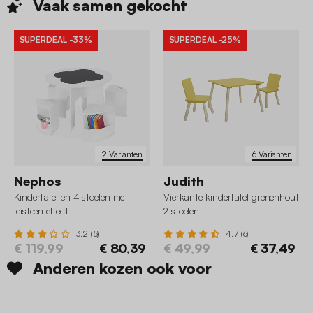
Vaak samen
gekocht
SUPERDEAL
-33%
SUPERDEAL
-25%
2 Varianten
6 Varianten
Nephos
Judith
Kindertafel en 4 stoelen met
Vierkante kindertafel grenenhout
leisteen effect
2 stoelen
3.2 (5)
4.7 (6)
€ 119,99
€ 80,39
€ 49,99
€ 37,49
Anderen kozen ook voor