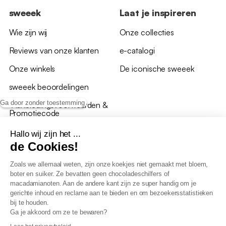
sweeek
Laat je inspireren
Wie zijn wij
Onze collecties
Reviews van onze klanten
e-catalogi
Onze winkels
De iconische sweeek
sweeek beoordelingen
Ga door zonder toestemming
*Aanbiedingsvoorwaarden &
Promotiecode
Hallo wij zijn het ...
de Cookies!
Zoals we allemaal weten, zijn onze koekjes niet gemaakt met bloem,
boter en suiker. Ze bevatten geen chocoladeschilfers of
Algemene verkoopsvoorwaarden
macadamianoten. Aan de andere kant zijn ze super handig om je
AV loyaliteitsprogramma
gerichte inhoud en reclame aan te bieden en om bezoekersstatistieken
Beleid persoonsgegevens
bij te houden.
Verkoopsvoorwaarden voor B2B
Ga je akkoord om ze te bewaren?
Verklaring inzake toegankelijkheid