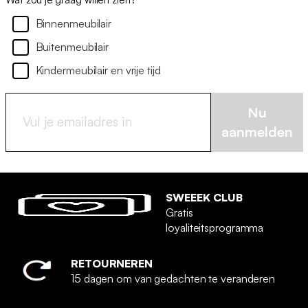
Binnenmeubilair
Buitenmeubilair
Kindermeubilair en vrije tijd
Nu
aanmelden
SWEEEK CLUB
Gratis
loyaliteitsprogramma
RETOURNEREN
15 dagen om van gedachten te veranderen