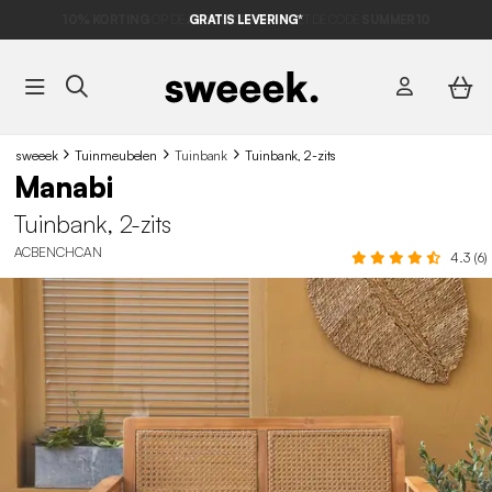
10% KORTING
OP DE
AANBIEDINGEN*
GRATIS LEVERING*
MET DE CODE
SUMMER10
sweeek
Tuinmeubelen
Tuinbank
Tuinbank, 2-zits
Manabi
Tuinbank, 2-zits
ACBENCHCAN
4.3 (6)