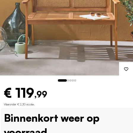
€ 119
,99
Waaronder € 2,30 ecotax
.
Binnenkort weer op
voorraad