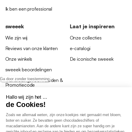
Ik ben een professional
sweeek
Laat je inspireren
Wie zijn wij
Onze collecties
Reviews van onze klanten
e-catalogi
Onze winkels
De iconische sweeek
sweeek beoordelingen
Ga door zonder toestemming
*Aanbiedingsvoorwaarden &
Promotiecode
Hallo wij zijn het ...
de Cookies!
Zoals we allemaal weten, zijn onze koekjes niet gemaakt met bloem,
boter en suiker. Ze bevatten geen chocoladeschilfers of
Algemene verkoopsvoorwaarden
macadamianoten. Aan de andere kant zijn ze super handig om je
AV loyaliteitsprogramma
gerichte inhoud en reclame aan te bieden en om bezoekersstatistieken