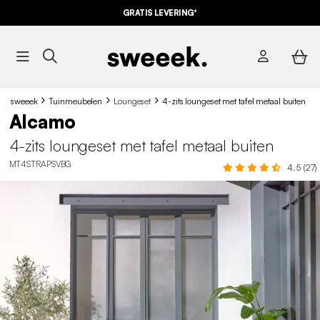
10% KORTING
OP DE
AANBIEDINGEN*
GRATIS LEVERING*
MET DE CODE
SUMMER10
sweeek
Tuinmeubelen
Loungeset
4-zits loungeset met tafel metaal buiten
Alcamo
4-zits loungeset met tafel metaal buiten
MT4STRAPSVBG
4.5 (27)