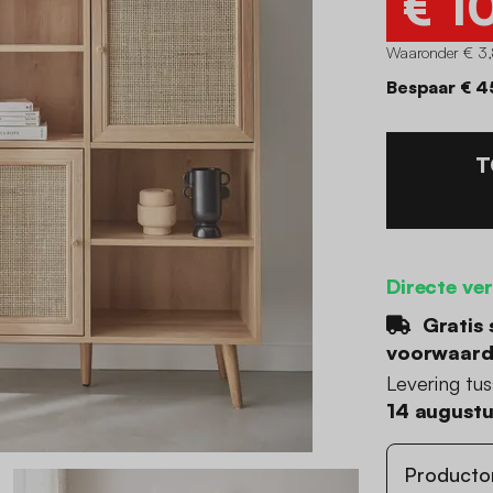
€ 1
Waaronder € 3,
Bespaar € 4
T
Directe ve
Gratis 
voorwaar
Levering tu
14 august
Producto