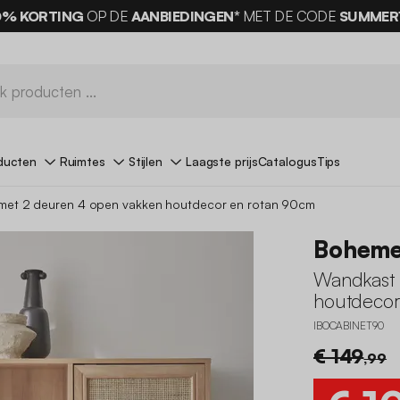
0% KORTING
OP DE
AANBIEDINGEN*
MET DE CODE
SUMMER
ducten
Ruimtes
Stijlen
Laagste prijs
Catalogus
Tips
met 2 deuren 4 open vakken houtdecor en rotan 90cm
Bohem
Wandkast 
houtdecor
IBOCABINET90
€ 149
,99