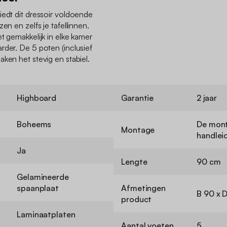
iedt dit dressoir voldoende
en en zelfs je tafellinnen.
t gemakkelijk in elke kamer
rder. De 5 poten (inclusief
ken het stevig en stabiel.
Highboard
Garantie
2 jaar
Boheems
De mont
Montage
handlei
Ja
Lengte
90 cm
Gelamineerde
spaanplaat
Afmetingen
B 90 x 
product
Laminaatplaten
Aantal voeten
5