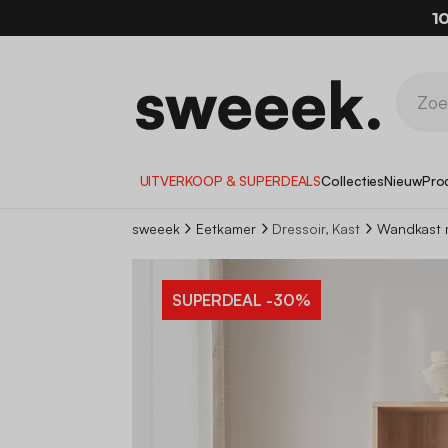
1
UITVERKOOP & SUPERDEALS
Collecties
Nieuw
Pro
sweeek
Eetkamer
Dressoir, Kast
Wandkast 
SUPERDEAL
-30%