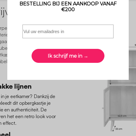
jving
pen om een natuurlijke,
terieur met rieten meubels.
 gaat perfect samen met de
ubels elegant aankleedt.
kastjes... Deze collectie
ls om je interieur licht in
kke lijnen
in je eetkamer? Dankzij de
leedt dit opbergkastje je
ie en authenticiteit. De
en het een retro look voor
 effect.
eel