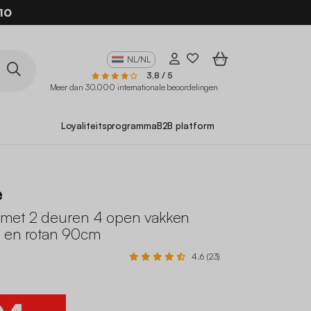
10
NL/NL
3,8 / 5
Meer dan 30.000 internationale beoordelingen
Loyaliteitsprogramma
B2B platform
e
met 2 deuren 4 open vakken
 en rotan 90cm
4.6 (23)