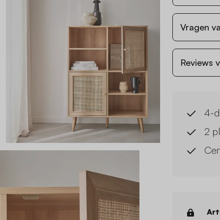
Vragen va
Reviews v
4-d
2 p
Cen
Art