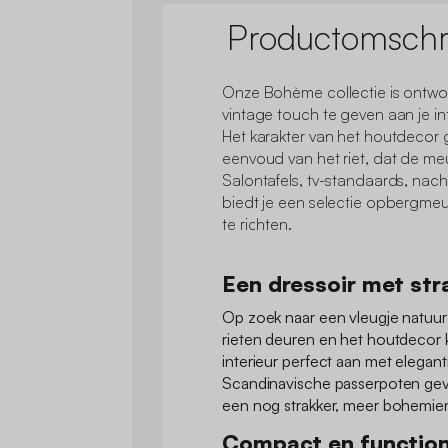
Productomschri
Onze Bohème collectie is ontwor
vintage touch te geven aan je in
Het karakter van het houtdecor
eenvoud van het riet, dat de me
Salontafels, tv-standaards, nacht
biedt je een selectie opbergmeube
te richten.
Een dressoir met stra
Op zoek naar een vleugje natuur 
rieten deuren en het houtdecor k
interieur perfect aan met elegant
Scandinavische passerpoten gev
een nog strakker, meer bohemien
Compact en function