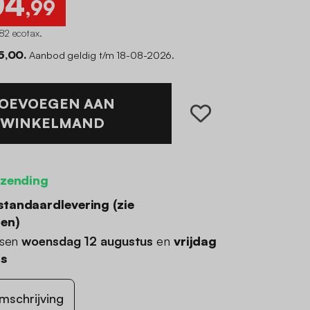
04
,99
82 ecotax
.
5,00.
Aanbod geldig t/m 18-08-2026.
OEVOEGEN AAN
WINKELMAND
rzending
standaardlevering (
zie
den
)
ssen
woensdag 12 augustus
en
vrijdag
us
mschrijving