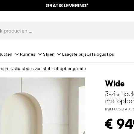
GRATIS LEVERING*
ducten
Ruimtes
Stijlen
Laagste prijs
Catalogus
Tips
rechts, slaapbank van stof met opbergruimte
Wide
3-zits hoe
met opber
IWIDRCCSOFADG
€ 94