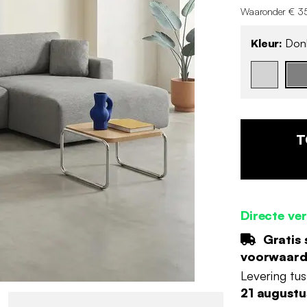
Waaronder € 35
Kleur:
Donk
T
Directe ve
Gratis 
voorwaar
Levering tu
21 augustu