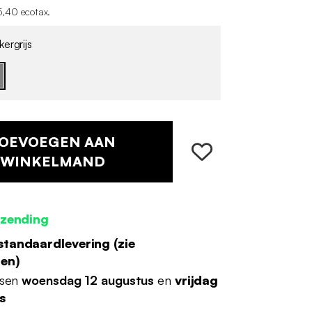
,40 ecotax
.
ergrijs
OEVOEGEN AAN
WINKELMAND
rzending
standaardlevering (
zie
den
)
ssen
woensdag 12 augustus
en
vrijdag
s