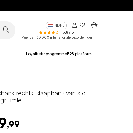
NL/NL
3,8 / 5
Meer dan 30.000 internationale beoordelingen
Loyaliteitsprogramma
B2B platform
kbank rechts, slaapbank van stof
gruimte
Y
9
,99