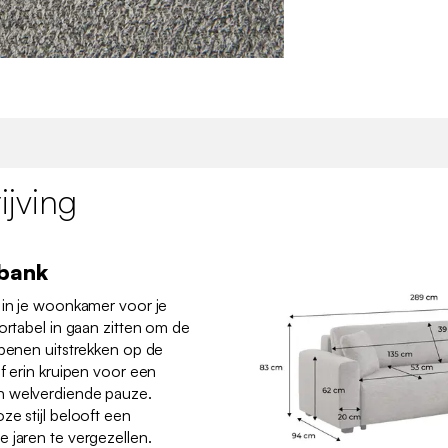
jving
kbank
 in je woonkamer voor je
ortabel in gaan zitten om de
 benen uitstrekken op de
f erin kruipen voor een
n welverdiende pauze.
ze stijl belooft een
 jaren te vergezellen.