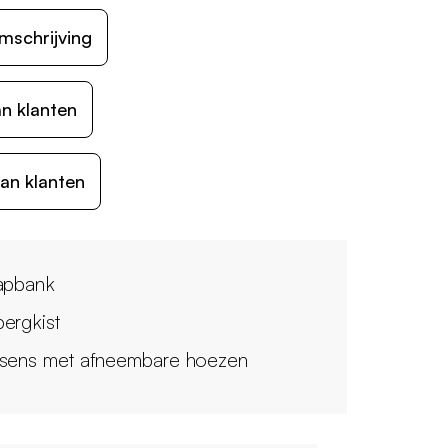
mschrijving
n klanten
an klanten
apbank
ergkist
sens met afneembare hoezen