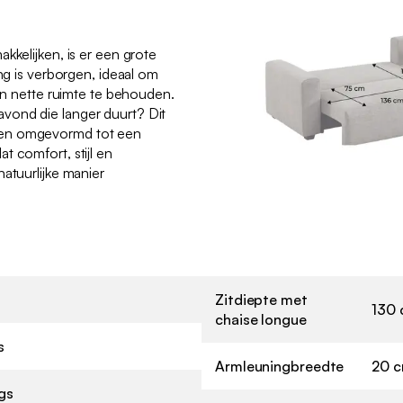
kkelijken, is er een grote
ing is verborgen, ideaal om
een nette ruimte te behouden.
vond die langer duurt? Dit
den omgevormd tot een
t comfort, stijl en
atuurlijke manier
Zitdiepte met
130
chaise longue
s
Armleuningbreedte
20 
gs