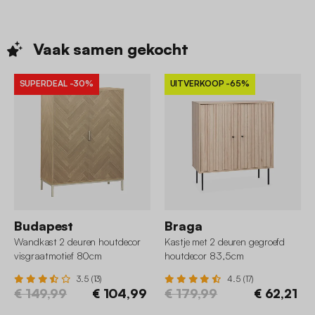
Vaak samen
gekocht
SUPERDEAL
-30%
UITVERKOOP
-65%
Budapest
Braga
Wandkast 2 deuren houtdecor
Kastje met 2 deuren gegroefd
visgraatmotief 80cm
houtdecor 83,5cm
3.5 (13)
4.5 (17)
€ 149,99
€ 104,99
€ 179,99
€ 62,21