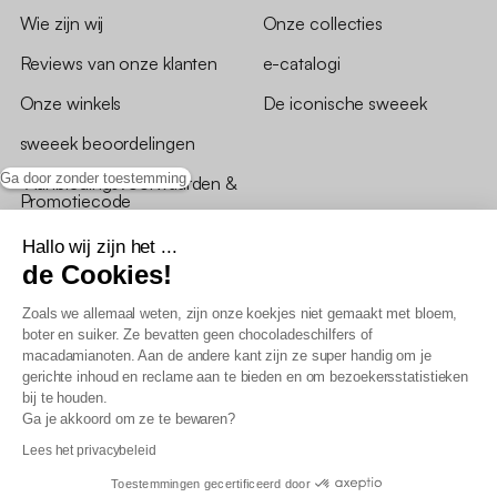
Wie zijn wij
Onze collecties
Reviews van onze klanten
e-catalogi
Onze winkels
De iconische sweeek
sweeek beoordelingen
Ga door zonder toestemming
*Aanbiedingsvoorwaarden &
Promotiecode
Hallo wij zijn het ...
de Cookies!
Zoals we allemaal weten, zijn onze koekjes niet gemaakt met bloem,
boter en suiker. Ze bevatten geen chocoladeschilfers of
Algemene verkoopsvoorwaarden
macadamianoten. Aan de andere kant zijn ze super handig om je
AV loyaliteitsprogramma
gerichte inhoud en reclame aan te bieden en om bezoekersstatistieken
Beleid persoonsgegevens
bij te houden.
Verkoopsvoorwaarden voor B2B
Ga je akkoord om ze te bewaren?
Verklaring inzake toegankelijkheid
Lees het privacybeleid
Toestemmingen gecertificeerd door