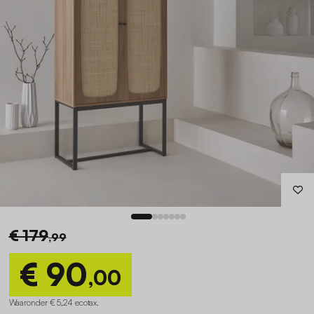
€ 179
,99
€ 90
,00
Waaronder € 5,24 ecotax
.