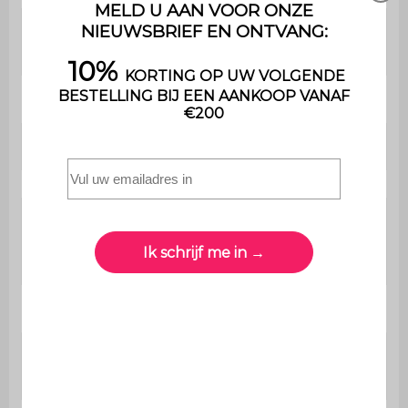
Maximaal ondersteund
40 kg
gewicht
Gebruik
Binnen
Garantie
2 jaar
De montage is heel
Montage
eenvoudig , een handleiding
wordt meegeleverd
Aantal niveaus
3
Aantal
6
compartimenten