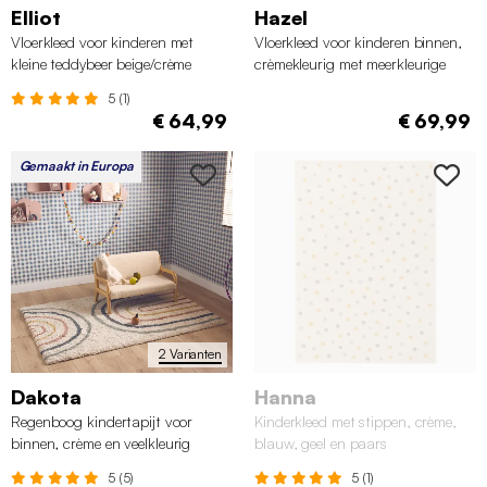
Elliot
Hazel
Vloerkleed voor kinderen met
Vloerkleed voor kinderen binnen,
kleine teddybeer beige/crème
crèmekleurig met meerkleurige
stippen
5 (1)
€ 64,99
€ 69,99
Gemaakt in Europa
2 Varianten
Dakota
Hanna
Regenboog kindertapijt voor
Kinderkleed met stippen, crème,
binnen, crème en veelkleurig
blauw, geel en paars
5 (5)
5 (1)