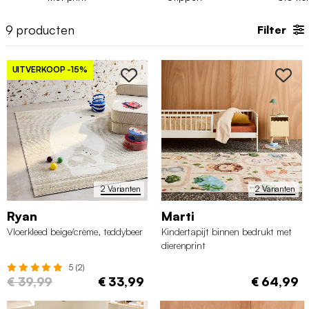
9
producten
Filter
UITVERKOOP
-15%
2 Varianten
2 Varianten
Ryan
Marti
Vloerkleed beige/crème, teddybeer
Kindertapijt binnen bedrukt met
dierenprint
5 (2)
€ 39,99
€ 33,99
€ 64,99