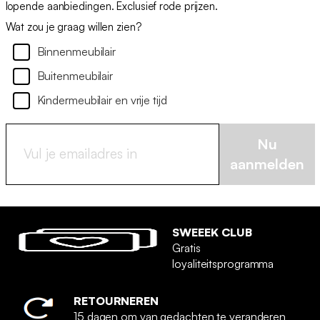
lopende aanbiedingen. Exclusief rode prijzen.
Wat zou je graag willen zien?
Binnenmeubilair
Buitenmeubilair
Kindermeubilair en vrije tijd
Nu
aanmelden
SWEEEK CLUB
Gratis
loyaliteitsprogramma
RETOURNEREN
15 dagen om van gedachten te veranderen