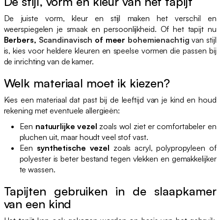
De stijl, vorm en kleur van het tapijt
De juiste vorm, kleur en stijl maken het verschil en
weerspiegelen je smaak en persoonlijkheid. Of het tapijt nu
Berbers,
Scandinavisch
of meer
bohemienachtig
van stijl
is, kies voor heldere kleuren en speelse vormen die passen bij
de inrichting van de kamer.
Welk materiaal moet ik kiezen?
Kies een materiaal dat past bij de leeftijd van je kind en houd
rekening met eventuele allergieën:
Een
natuurlijke vezel
zoals wol ziet er comfortabeler en
pluchen uit, maar houdt veel stof vast.
Een
synthetische vezel
zoals acryl, polypropyleen of
polyester is beter bestand tegen vlekken en gemakkelijker
te wassen.
Tapijten gebruiken in de slaapkamer
van een kind