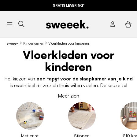
GRATIS LEVERING*
sweeek
Kinderkamer
Vloerkleden voor kinderen
Vloerkleden voor
kinderen
Het kiezen van
een tapijt voor de slaapkamer van je kind
is essentieel als ze zich thuis willen voelen. De keuze zal
afhangen van een aantal criteria. We bieden een aantal
Meer zien
modellen aan aantrekkelijke prijzen die de slaapkamer van je
kind zullen omtoveren tot een cocooning plek waar ze plezier
kunnen hebben en heerlijk kunnen dromen.
Match het
beddengoed
voor extra stijl
!
Met print
Stippen
€10 kor