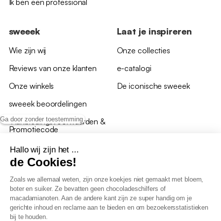
Ik ben een professional
sweeek
Laat je inspireren
Wie zijn wij
Onze collecties
Reviews van onze klanten
e-catalogi
Onze winkels
De iconische sweeek
sweeek beoordelingen
Ga door zonder toestemming
*Aanbiedingsvoorwaarden &
Promotiecode
Hallo wij zijn het ...
de Cookies!
Zoals we allemaal weten, zijn onze koekjes niet gemaakt met bloem,
boter en suiker. Ze bevatten geen chocoladeschilfers of
Algemene verkoopsvoorwaarden
macadamianoten. Aan de andere kant zijn ze super handig om je
AV loyaliteitsprogramma
gerichte inhoud en reclame aan te bieden en om bezoekersstatistieken
Beleid persoonsgegevens
bij te houden.
Verkoopsvoorwaarden voor B2B