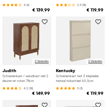
4 (6)
2.9 (18)
€ 139,99
€ 119,99
2 Varianten
2 Varianten
Judith
Kentucky
Schoenenkast / wandkast met 2
Schoenenkast met 3 kleplades
deuren en rotan 78cm
metaal industrieel 65,5cm
4.2 (18)
5 (3)
€ 149,99
€ 119,99