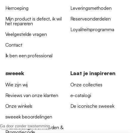
Herroeping
Leveringsmethoden
Mijn product is defect, ik wil
Reserveonderdelen
het repareren
Loyaliteitsprogramma
Veelgestelde vragen
Contact
Ik ben een professional
sweeek
Laat je inspireren
Wie zijn wij
Onze collecties
Reviews van onze klanten
e-catalogi
Onze winkels
De iconische sweeek
sweeek beoordelingen
Ga door zonder toestemming
*Aanbiedingsvoorwaarden &
Promotiecode