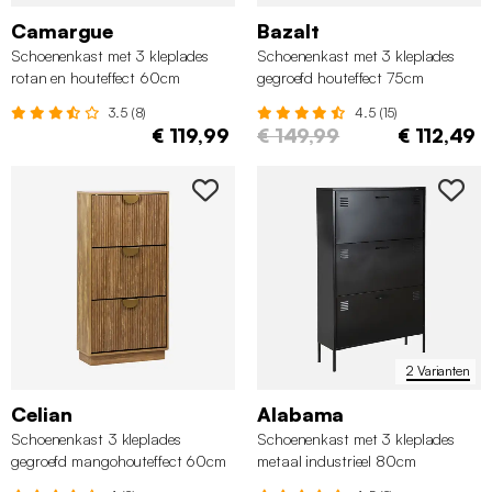
Camargue
Bazalt
Schoenenkast met 3 kleplades
Schoenenkast met 3 kleplades
rotan en houteffect 60cm
gegroefd houteffect 75cm
3.5 (8)
4.5 (15)
€ 119,99
€ 149,99
€ 112,49
2 Varianten
Celian
Alabama
Schoenenkast 3 kleplades
Schoenenkast met 3 kleplades
gegroefd mangohouteffect 60cm
metaal industrieel 80cm