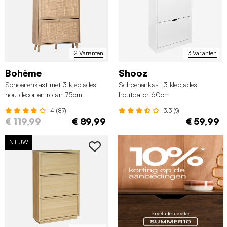
2 Varianten
3 Varianten
Bohème
Shooz
Schoenenkast met 3 kleplades
Schoenenkast 3 kleplades
houtdecor en rotan 75cm
houtdecor 60cm
4 (87)
3.3 (9)
€ 119,99
€ 89,99
€ 59,99
NIEUW