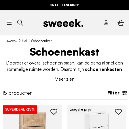
GRATIS LEVERING*
sweeek
Hal
Schoenenkast
Schoenenkast
Doordat er overal schoenen staan, kan de gang al snel een
rommelige ruimte worden. Daarom zijn
schoenenkasten
essentieel
om je huis netjes en georganiseerd te houden. Of
Meer zien
je nu een minimalist, een schoenenverslaafde of een groot
gezin bent, er is een schoenenkast voor elke behoefte.
15
producten
Filter
SUPERDEAL
-25%
Laagste prijs