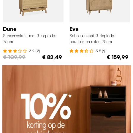
Dune
Eva
Schoenenkast met 3 kleplades
Schoenenkast 3 kleplades
75cm
houtlook en rotan 75cm
3.2 (13)
3.5 (6)
€ 109,99
€ 82,49
€ 159,99