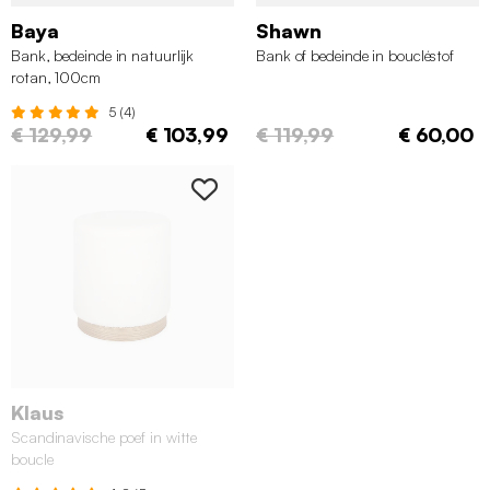
Baya
Shawn
Bank, bedeinde in natuurlijk
Bank of bedeinde in boucléstof
rotan, 100cm
5 (4)
€ 129,99
€ 103,99
€ 119,99
€ 60,00
Klaus
Scandinavische poef in witte
boucle