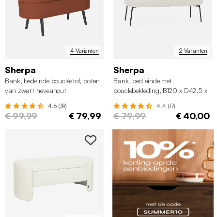
4 Varianten
2 Varianten
Sherpa
Sherpa
Bank, bedeinde boucléstof, poten
Bank, bed einde met
van zwart heveahout
bouclébekleding, B120 x D42,5 x
H43,5cm
4.6 (39)
4.4 (17)
€ 99,99
€ 79,99
€ 79,99
€ 40,00