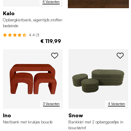
4 Varianten
Kalo
Opbergkistbank, eigentijds stoffen
bedeinde
4.4 (7)
€ 119,99
3 Varianten
4 Varianten
Ino
Snow
Nestbank met krukjes bouclé
Bankkist met 2 opbergpoefjes in
boucléstof