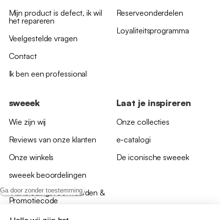
Mijn product is defect, ik wil
Reserveonderdelen
het repareren
Loyaliteitsprogramma
Veelgestelde vragen
Contact
Ik ben een professional
sweeek
Laat je inspireren
Wie zijn wij
Onze collecties
Reviews van onze klanten
e-catalogi
Onze winkels
De iconische sweeek
sweeek beoordelingen
Ga door zonder toestemming
*Aanbiedingsvoorwaarden &
Promotiecode