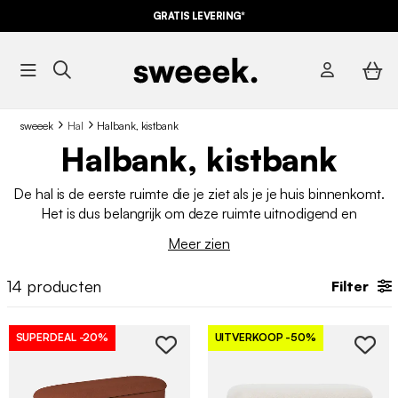
GRATIS LEVERING*
sweeek
Hal
Halbank, kistbank
Halbank, kistbank
De hal is de eerste ruimte die je ziet als je je huis binnenkomt.
Het is dus belangrijk om deze ruimte uitnodigend en
functioneel in te richten. Een
halbank
is hiervoor het
ideale
Meer zien
meubelstuk
, omdat het zowel
praktisch als stijlvol is
.
14
producten
Filter
SUPERDEAL
-20%
UITVERKOOP
-50%