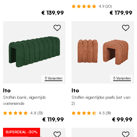
4.9 (20)
€ 139,99
€ 179,99
5 Varianten
5 Varianten
Ito
Ito
Stoffen bank, eigentijds
Stoffen eigentijdse poefs (set van
voeteneinde
2)
4.8 (33)
4.5 (39)
€ 119,99
€ 99,99
SUPERDEAL
-30%