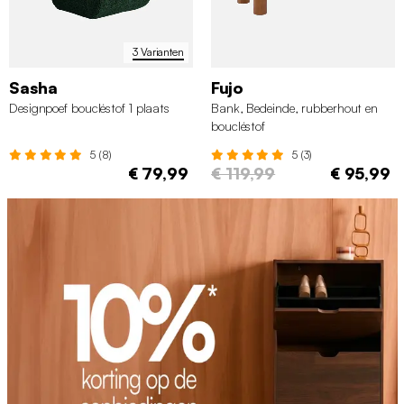
3 Varianten
Sasha
Fujo
Designpoef boucléstof 1 plaats
Bank, Bedeinde, rubberhout en
boucléstof
5 (8)
5 (3)
€ 79,99
€ 119,99
€ 95,99