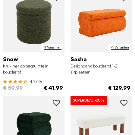
4 Varianten
4 Varianten
Snow
Sasha
Kruk met opbergruimte in
Designbank boucléstof 1-2
boucléstof
zitplaatsen
4.7 (10)
€ 59,99
€ 41,99
€ 129,99
SUPERDEAL
-20%