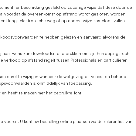
ument ter beschikking gesteld op zodanige wijze dat deze door de
 zal voordat de overeenkomst op afstand wordt gesloten, worden
t langs elektronische weg of op andere wijze kosteloos zullen
verkoopsvoorwaarden te hebben gelezen en aanvaard alvorens de
j naar wens kan downloaden of afdrukken om zijn herroepingsrecht
 verkoop op afstand regelt tussen Professionals en particulieren
 en/of te wijzigen wanneer de wetgeving dit vereist en behoudt
opsvoorwaarden is onmiddellijk van toepassing.
 en heeft te maken met het gebruikte licht.
e voeren. U kunt uw bestelling online plaatsen via de referenties van