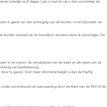
eren (uiterlijk na 8 dagen ) per e-mail en zal u dan voorstellen de
ssen in geval van een verhoging van de kosten, in het bijzonder de
 zal worden vermeld op de bestelbon alvorens deze te bevestigen. De
rt in te voeren, de vervaldatum van de kaart en de naam van de
rmeld bij uw handtekening.
 door te geven. Voor meer informatie bekijkt u dan de PayPal
 is onder voorbehoud van aanvaarding door de Klant van de AVV of de
 of het kredietcontract tussen Alma en de Klant.