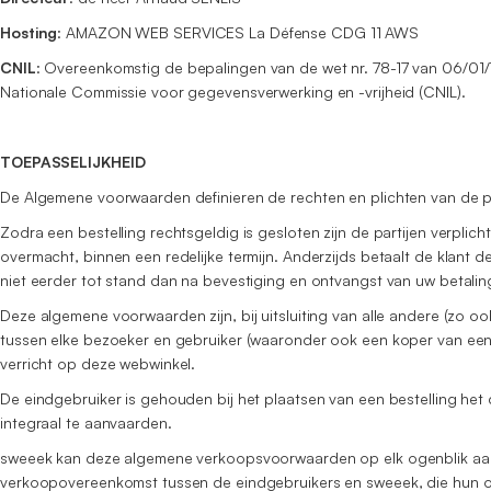
Hosting
: AMAZON WEB SERVICES La Défense CDG 11 AWS
CNIL
: Overeenkomstig de bepalingen van de wet nr. 78-17 van 06/01/
Nationale Commissie voor gegevensverwerking en -vrijheid (CNIL).
TOEPASSELIJKHEID
De Algemene voorwaarden definieren de rechten en plichten van de 
Zodra een bestelling rechtsgeldig is gesloten zijn de partijen verpl
overmacht, binnen een redelijke termijn. Anderzijds betaalt de klant 
niet eerder tot stand dan na bevestiging en ontvangst van uw betalin
Deze algemene voorwaarden zijn, bij uitsluiting van alle andere (zo
tussen elke bezoeker en gebruiker (waaronder ook een koper van ee
verricht op deze webwinkel.
De eindgebruiker is gehouden bij het plaatsen van een bestelling h
integraal te aanvaarden.
sweeek kan deze algemene verkoopsvoorwaarden op elk ogenblik aanp
verkoopovereenkomst tussen de eindgebruikers en sweeek, die hun 