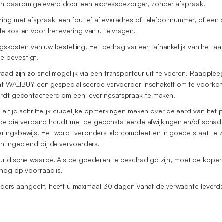
en daarom geleverd door een expressbezorger, zonder afspraak.
ing met afspraak, een foutief afleveradres of telefoonnummer, of een 
e kosten voor herlevering van u te vragen.
ringskosten van uw bestelling. Het bedrag varieert afhankelijk van het
e bevestigt.
raad zijn zo snel mogelijk via een transporteur uit te voeren. Raadpl
 dat WALIBUY een gespecialiseerde vervoerder inschakelt om te voorkom
ordt gecontacteerd om een leveringsafspraak te maken.
 altijd schriftelijk duidelijke opmerkingen maken over de aard van h
schade die verband houdt met de geconstateerde afwijkingen en/of sch
ingsbewijs. Het wordt verondersteld compleet en in goede staat te zi
n ingediend bij de vervoerders.
juridische waarde. Als de goederen te beschadigd zijn, moet de kop
 nog op voorraad is.
g anders aangeeft, heeft u maximaal 30 dagen vanaf de verwachte lever