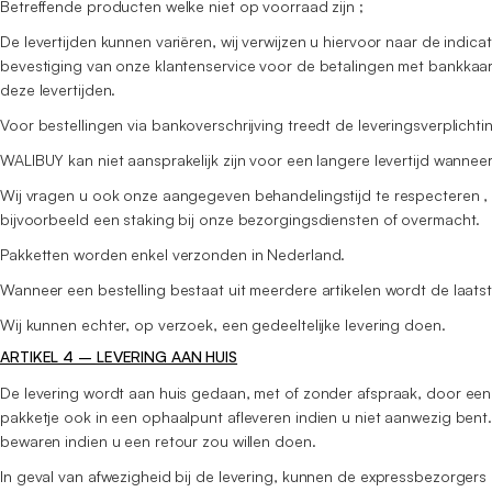
Betreffende producten welke niet op voorraad zijn ;
De levertijden kunnen variëren, wij verwijzen u hiervoor naar de indic
bevestiging van onze klantenservice voor de betalingen met bankkaart
deze levertijden.
Voor bestellingen via bankoverschrijving treedt de leveringsverplicht
WALIBUY kan niet aansprakelijk zijn voor een langere levertijd wanneer
Wij vragen u ook onze aangegeven behandelingstijd te respecteren , 
bijvoorbeeld een staking bij onze bezorgingsdiensten of overmacht.
Pakketten worden enkel verzonden in Nederland.
Wanneer een bestelling bestaat uit meerdere artikelen wordt de laatst
Wij kunnen echter, op verzoek, een gedeeltelijke levering doen.
ARTIKEL 4 – LEVERING AAN HUIS
De levering wordt aan huis gedaan, met of zonder afspraak, door ee
pakketje ook in een ophaalpunt afleveren indien u niet aanwezig bent
bewaren indien u een retour zou willen doen.
In geval van afwezigheid bij de levering, kunnen de expressbezorgers