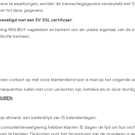
vens te waarborgen, worden de transactiegegevens versleuteld met SS
ben tot deze gegevens.
veiligd met een EV SSL certificaat.
rneming WALIBUY nagekeken en herkent ons als unieke eigenaar van de si
idische bestaan.
teen contact op met onze klantendienst per e-mail op het volgende a
uenties zullen niet voor uw kosten zijn, behalve als er door slordig
TOUREN
op afstand, een bedenktijd van 15 kalenderdagen.
se consumentenwetgeving hebben klanten 15 dagen de tijd om hun rech
en te betalen. De kosten voor het terugsturen van de goederen is wett