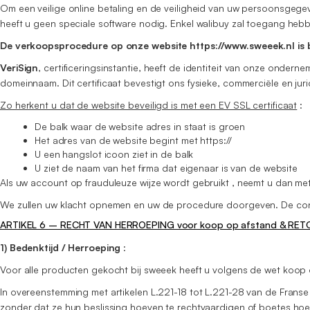
Om een veilige online betaling en de veiligheid van uw persoonsgege
heeft u geen speciale software nodig. Enkel walibuy zal toegang heb
De verkoopsprocedure op onze website https://www.sweeek.nl is be
VeriSign
, certificeringsinstantie, heeft de identiteit van onze onde
domeinnaam. Dit certificaat bevestigt ons fysieke, commerciële en jur
Zo herkent u dat de website beveiligd is met een EV SSL certificaat
:
De balk waar de website adres in staat is groen
Het adres van de website begint met https://
U een hangslot icoon ziet in de balk
U ziet de naam van het firma dat eigenaar is van de website
Als uw account op frauduleuze wijze wordt gebruikt , neemt u dan me
We zullen uw klacht opnemen en uw de procedure doorgeven. De conseq
ARTIKEL 6 – RECHT VAN HERROEPING voor koop op afstand & RE
1) Bedenktijd / Herroeping
:
Voor alle producten gekocht bij sweeek heeft u volgens de wet koop 
In overeenstemming met artikelen L.221-18 tot L.221-28 van de Fran
zonder dat ze hun beslissing hoeven te rechtvaardigen of boetes hoev