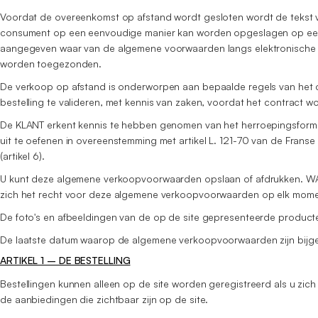
Voordat de overeenkomst op afstand wordt gesloten wordt de tekst 
consument op een eenvoudige manier kan worden opgeslagen op een du
aangegeven waar van de algemene voorwaarden langs elektronische w
worden toegezonden.
De verkoop op afstand is onderworpen aan bepaalde regels van het 
bestelling te valideren, met kennis van zaken, voordat het contract 
De KLANT erkent kennis te hebben genomen van het herroepingsformu
uit te oefenen in overeenstemming met artikel L. 121-70 van de Fran
(artikel 6).
U kunt deze algemene verkoopvoorwaarden opslaan of afdrukken. WAL
zich het recht voor deze algemene verkoopvoorwaarden op elk moment
De foto's en afbeeldingen van de op de site gepresenteerde producten 
De laatste datum waarop de algemene verkoopvoorwaarden zijn bijge
ARTIKEL 1 – DE BESTELLING
Bestellingen kunnen alleen op de site worden geregistreerd als u zich
de aanbiedingen die zichtbaar zijn op de site.