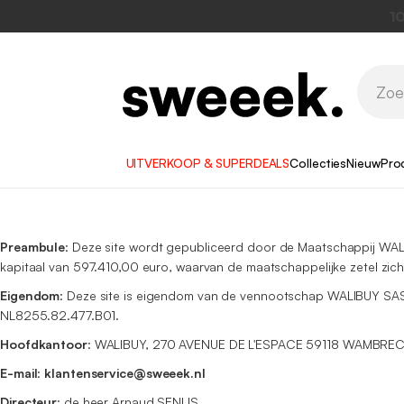
UITVERKOOP & SUPERDEALS
Collecties
Nieuw
Pro
Preambule
: Deze site wordt gepubliceerd door de Maatschappij WALI
kapitaal van 597.410,00 euro, waarvan de maatschappelijke zetel z
Eigendom
: Deze site is eigendom van de vennootschap WALIBUY SAS 
NL8255.82.477.B01.
Hoofdkantoor
: WALIBUY, 270 AVENUE DE L'ESPACE 59118 WAMBREC
E-mail
:
klantenservice@sweeek.nl
Directeur
: de heer Arnaud SENLIS