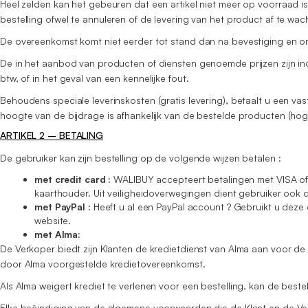
Heel zelden kan het gebeuren dat een artikel niet meer op voorraad is n
bestelling ofwel te annuleren of de levering van het product af te wa
De overeenkomst komt niet eerder tot stand dan na bevestiging en o
De in het aanbod van producten of diensten genoemde prijzen zijn inc
btw, of in het geval van een kennelijke fout.
Behoudens speciale leverinskosten (gratis levering), betaalt u een 
hoogte van de bijdrage is afhankelijk van de bestelde producten (hog
ARTIKEL 2 – BETALING
De gebruiker kan zijn bestelling op de volgende wijzen betalen :
met credit card :
WALIBUY accepteert betalingen met VISA of
kaarthouder. Uit veiligheidoverwegingen dient gebruiker ook d
met PayPal :
Heeft u al een PayPal account ? Gebruikt u deze 
website.
met Alma:
De Verkoper biedt zijn Klanten de kredietdienst van Alma aan voor d
door Alma voorgestelde kredietovereenkomst.
Als Alma weigert krediet te verlenen voor een bestelling, kan de best
Elke beëindiging van de algemene voorwaarden die de Klant en de Ver