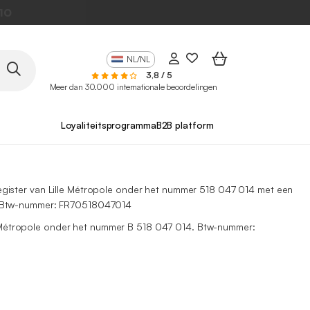
NL/NL
3,8 / 5
Meer dan 30.000 internationale beoordelingen
Loyaliteitsprogramma
B2B platform
egister van Lille Métropole onder het nummer 518 047 014 met een
k. Btw-nummer: FR70518047014
e Métropole onder het nummer B 518 047 014. Btw-nummer: