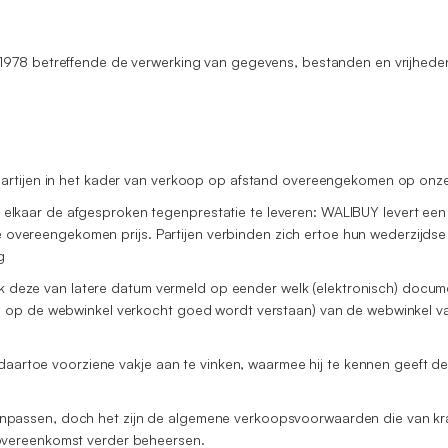
1978 betreffende de verwerking van gegevens, bestanden en vrijheden
partijen in het kader van verkoop op afstand overeengekomen op onz
icht elkaar de afgesproken tegenprestatie te leveren: WALIBUY levert 
de overeengekomen prijs. Partijen verbinden zich ertoe hun wederzijds
g
 ook deze van latere datum vermeld op eender welk (elektronisch) doc
n op de webwinkel verkocht goed wordt verstaan) van de webwinkel v
et daartoe voorziene vakje aan te vinken, waarmee hij te kennen gee
assen, doch het zijn de algemene verkoopsvoorwaarden die van krach
overeenkomst verder beheersen.