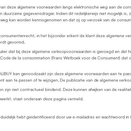
van deze algemene voorwaarden langs elektronische weg aan de cons
urzame gegevensdrager. Indien dit redelijkerwijs niet mogelijk is,
eg kan worden kennisgenomen en dat zij op verzoek van de consumen
consumentenrecht, in het bijzonder erkent de klant deze algemene 
wordt gevormd.
lier dat bij deze algemene verkoopvoorwaarden is gevoegd en dat hi
se Code de la consommation (Frans Wetboek voor de Consument) dat de
IBUY kan genoodzaakt zijn deze algemene voorwaarden aan te passen
 aan te passen of te wijzigen. De publicatie van de algemene verko
zijn niet contractueel bindend. Deze kunnen afwijken van de realiteit
werkt, staat onderaan deze pagina vermeld.
 duidelijk hebt geïdentificeerd door uw e-mailadres en wachtwoord in t