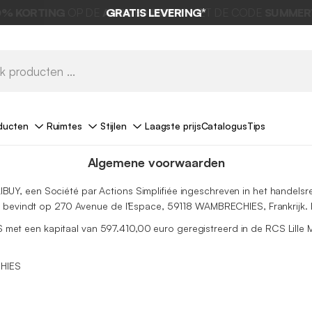
GRATIS LEVERING*
ducten
Ruimtes
Stijlen
Laagste prijs
Catalogus
Tips
Algemene voorwaarden
BUY, een Société par Actions Simplifiée ingeschreven in het handelsr
ich bevindt op 270 Avenue de l'Espace, 59118 WAMBRECHIES, Frankrij
met een kapitaal van 597.410,00 euro geregistreerd in de RCS Lill
HIES