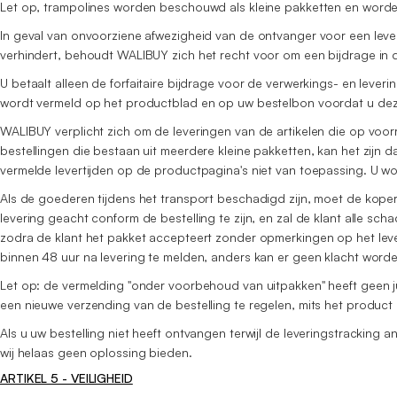
Let op, trampolines worden beschouwd als kleine pakketten en word
In geval van onvoorziene afwezigheid van de ontvanger voor een lever
verhindert, behoudt WALIBUY zich het recht voor om een bijdrage in d
U betaalt alleen de forfaitaire bijdrage voor de verwerkings- en leve
wordt vermeld op het productblad en op uw bestelbon voordat u dez
WALIBUY verplicht zich om de leveringen van de artikelen die op voor
bestellingen die bestaan uit meerdere kleine pakketten, kan het zijn
vermelde levertijden op de productpagina's niet van toepassing. U w
Als de goederen tijdens het transport beschadigd zijn, moet de koper
levering geacht conform de bestelling te zijn, en zal de klant alle 
zodra de klant het pakket accepteert zonder opmerkingen op het lever
binnen 48 uur na levering te melden, anders kan er geen klacht worde
Let op: de vermelding "onder voorbehoud van uitpakken" heeft geen 
een nieuwe verzending van de bestelling te regelen, mits het product
Als u uw bestelling niet heeft ontvangen terwijl de leveringstrackin
wij helaas geen oplossing bieden.
ARTIKEL 5 - VEILIGHEID