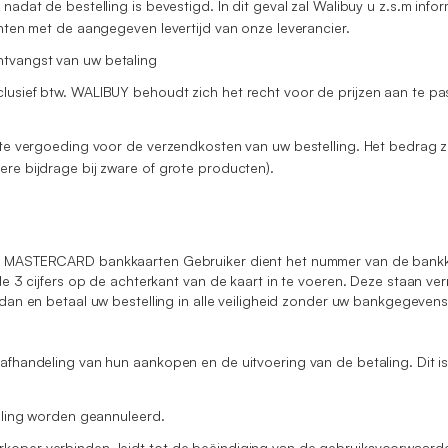
adat de bestelling is bevestigd. In dit geval zal Walibuy u z.s.m inform
chten met de aangegeven levertijd van onze leverancier.
ntvangst van uw betaling
lusief btw. WALIBUY behoudt zich het recht voor de prijzen aan te pa
vaste vergoeding voor de verzendkosten van uw bestelling. Het bedrag
ere bijdrage bij zware of grote producten).
 MASTERCARD bankkaarten Gebruiker dient het nummer van de bankkaa
e 3 cijfers op de achterkant van de kaart in te voeren. Deze staan ve
dan en betaal uw bestelling in alle veiligheid zonder uw bankgegevens
e afhandeling van hun aankopen en de uitvoering van de betaling. Dit
elling worden geannuleerd.
koper verbinden, leidt tot de beëindiging van de gebruiksvoorwaarden