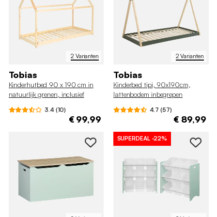
2 Varianten
2 Varianten
Tobias
Tobias
Kinderhutbed 90 x 190 cm in
Kinderbed tipi, 90x190cm,
natuurlijk grenen, inclusief
lattenbodem inbegrepen
lattenbodem
3.4 (10)
4.7 (57)
€ 99,99
€ 89,99
SUPERDEAL
-22%