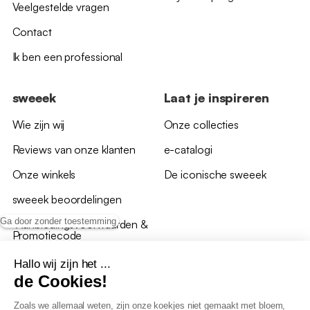
Veelgestelde vragen
Contact
Ik ben een professional
sweeek
Laat je inspireren
Wie zijn wij
Onze collecties
Reviews van onze klanten
e-catalogi
Onze winkels
De iconische sweeek
sweeek beoordelingen
Ga door zonder toestemming
*Aanbiedingsvoorwaarden &
Promotiecode
Hallo wij zijn het ...
de Cookies!
Zoals we allemaal weten, zijn onze koekjes niet gemaakt met bloem,