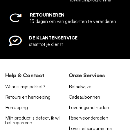
RETOURNEREN
15 dagen om van gedachten te veranderen
DE KLANTENSERVICE
staat tot je dienst
Help & Contact
Onze Services
Waar is mijn pakket?
Betaalwijze
Retours en herroeping
Cadeaubonnen
Herroeping
Leveringsmethoden
Mijn product is defect, ik wil
Reserveonderdelen
het repareren
Loyaliteitsprogramma