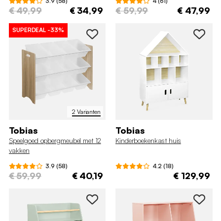
3.9 (58)
4 (61)
€ 49,99
€ 34,99
€ 59,99
€ 47,99
SUPERDEAL
-33%
2 Varianten
Tobias
Tobias
Speelgoed opbergmeubel met 12
Kinderboekenkast huis
vakken
3.9 (58)
4.2 (18)
€ 59,99
€ 40,19
€ 129,99