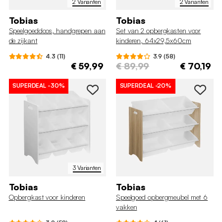
2 Varianten
2 Varianten
Tobias
Tobias
Speelgoeddoos, handgrepen aan
Set van 2 opbergkasten voor
de zijkant
kinderen, 64x29,5x60cm
4.3 (11)
3.9 (58)
€ 59,99
€ 89,99
€ 70,19
SUPERDEAL
-30%
SUPERDEAL
-20%
3 Varianten
Tobias
Tobias
Opbergkast voor kinderen
Speelgoed opbergmeubel met 6
vakken