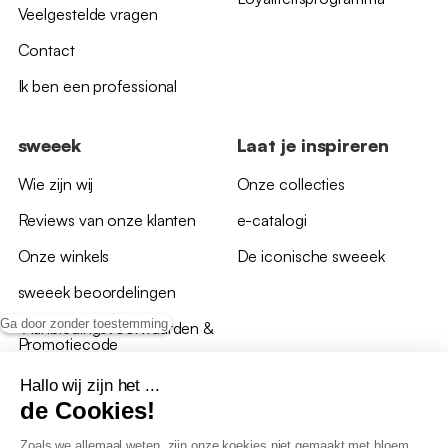
Veelgestelde vragen
Contact
Ik ben een professional
sweeek
Laat je inspireren
Wie zijn wij
Onze collecties
Reviews van onze klanten
e-catalogi
Onze winkels
De iconische sweeek
sweeek beoordelingen
Ga door zonder toestemming
*Aanbiedingsvoorwaarden &
Promotiecode
Hallo wij zijn het ...
de Cookies!
Zoals we allemaal weten, zijn onze koekjes niet gemaakt met bloem,