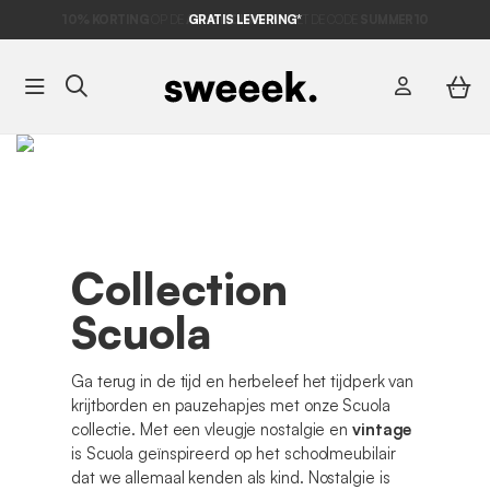
10% KORTING
OP DE
AANBIEDINGEN*
GRATIS LEVERING*
MET DE CODE
SUMMER10
Collection
Scuola
Ga terug in de tijd en herbeleef het tijdperk van
krijtborden en pauzehapjes met onze Scuola
collectie. Met een vleugje nostalgie en
vintage
is Scuola geïnspireerd op het schoolmeubilair
dat we allemaal kenden als kind. Nostalgie is