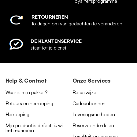
loyaliteitsprogramma
RETOURNEREN
15 dagen om van gedachten te veranderen
DE KLANTENSERVICE
staat tot je dienst
Help & Contact
Onze Services
Waar is mijn pakket?
Betaalwijze
Retours en herroeping
Cadeaubonnen
Herroeping
Leveringsmethoden
Mijn product is defect, ik wil
Reserveonderdelen
het repareren
Loyaliteitsprogramma