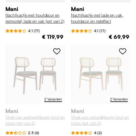
Mani
Mani
Nachtkastje met houtdecor en
Nachtkastje met lade en vak,
rietmotief, lade en vak (set van 2)
houtdecor en rieteffect
4.1 (17)
4.1 (17)
€ 119,99
€ 69,99
2 Varianten
2 Varianten
Mani
Mani
Stoel van walnootkleurig hout en
Stoel van naturelkleurig hout en
rotan (set van 2)
rotan (set van 2)
2.3 (6)
4 (2)