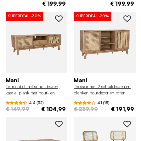
€ 199,99
€ 199,99
SUPERDEAL
-30%
SUPERDEAL
-20%
Mani
Mani
TV-meubel met schuifdeuren,
Dressoir met 2 schuifdeuren en
kastje, plank met hout- en
planken houtdecor en rotan
rietmotief, 150cm
150cm
4.4 (32)
4.1 (15)
€ 149,99
€ 104,99
€ 239,99
€ 191,99